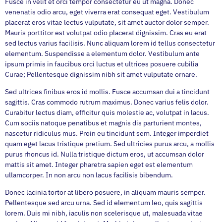
Fusce in velit et orci tempor consectetur eu ut magna. Donec
venenatis odio arcu, eget viverra erat consequat eget. Vestibulum
placerat eros vitae lectus vulputate, sit amet auctor dolor semper.
Mauris porttitor est volutpat odio placerat dignissim. Cras eu erat
sed lectus varius facilisis. Nunc aliquam lorem id tellus consectetur
elementum. Suspendisse a elementum dolor. Vestibulum ante
ipsum primis in faucibus orci luctus et ultrices posuere cubilia
Curae; Pellentesque dignissim nibh sit amet vulputate ornare.
Sed ultrices finibus eros id mollis. Fusce accumsan dui a tincidunt
sagittis. Cras commodo rutrum maximus. Donec varius felis dolor.
Curabitur lectus diam, efficitur quis molestie ac, volutpat in lacus.
Cum sociis natoque penatibus et magnis dis parturient montes,
nascetur ridiculus mus. Proin eu tincidunt sem. Integer imperdiet
quam eget lacus tristique pretium. Sed ultricies purus arcu, a mollis
purus rhoncus id. Nulla tristique dictum eros, ut accumsan dolor
mattis sit amet. Integer pharetra sapien eget est elementum
ullamcorper. In non arcu non lacus facilisis bibendum.
Donec lacinia tortor at libero posuere, in aliquam mauris semper.
Pellentesque sed arcu urna. Sed id elementum leo, quis sagittis
lorem. Duis mi nibh, iaculis non scelerisque ut, malesuada vitae