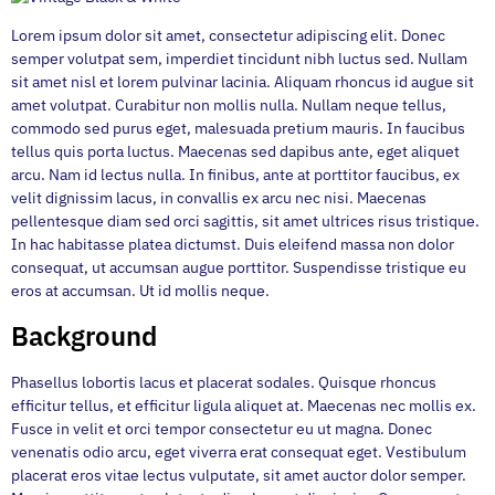
Lorem ipsum dolor sit amet, consectetur adipiscing elit. Donec
semper volutpat sem, imperdiet tincidunt nibh luctus sed. Nullam
sit amet nisl et lorem pulvinar lacinia. Aliquam rhoncus id augue sit
amet volutpat. Curabitur non mollis nulla. Nullam neque tellus,
commodo sed purus eget, malesuada pretium mauris. In faucibus
tellus quis porta luctus. Maecenas sed dapibus ante, eget aliquet
arcu. Nam id lectus nulla. In finibus, ante at porttitor faucibus, ex
velit dignissim lacus, in convallis ex arcu nec nisi. Maecenas
pellentesque diam sed orci sagittis, sit amet ultrices risus tristique.
In hac habitasse platea dictumst. Duis eleifend massa non dolor
consequat, ut accumsan augue porttitor. Suspendisse tristique eu
eros at accumsan. Ut id mollis neque.
Background
Phasellus lobortis lacus et placerat sodales. Quisque rhoncus
efficitur tellus, et efficitur ligula aliquet at. Maecenas nec mollis ex.
Fusce in velit et orci tempor consectetur eu ut magna. Donec
venenatis odio arcu, eget viverra erat consequat eget. Vestibulum
placerat eros vitae lectus vulputate, sit amet auctor dolor semper.